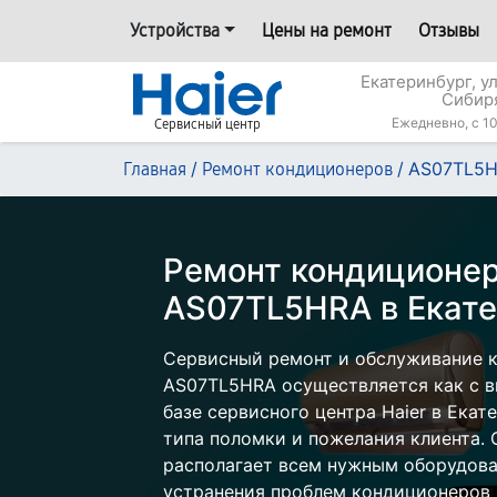
Устройства
Цены на ремонт
Отзывы
Екатеринбург, у
Сибир
Ежедневно, с 10
Сервисный центр
/
/
AS07TL5
Главная
Ремонт кондиционеров
Ремонт кондиционер
AS07TL5HRA в Екате
Сервисный ремонт и обслуживание к
AS07TL5HRA осуществляется как с вы
базе сервисного центра Haier в Екат
типа поломки и пожелания клиента.
располагает всем нужным оборудова
устранения проблем кондиционеров H