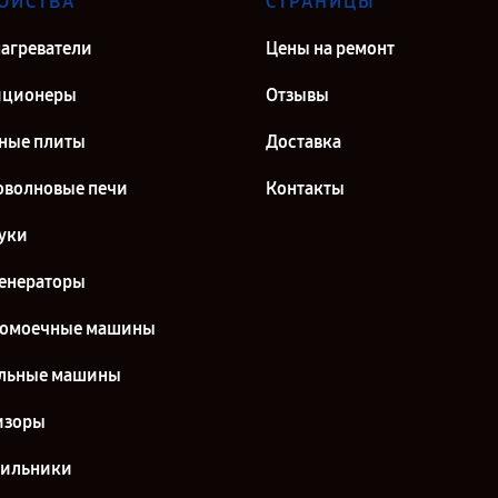
ОЙСТВА
СТРАНИЦЫ
агреватели
Цены на ремонт
иционеры
Отзывы
ные плиты
Доставка
волновые печи
Контакты
уки
енераторы
домоечные машины
льные машины
изоры
дильники