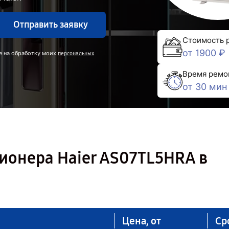
Отправить заявку
Стоимость 
от 1900 ₽
е на обработку моих
персональных
Время ремо
от 30 мин
ионера Haier AS07TL5HRA в
Цена, от
Ср