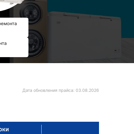
ремонта
нта
Дата обновления прайса:
03.08.2026
оки