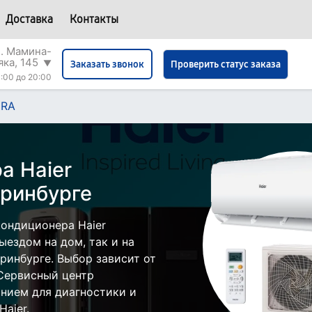
Доставка
Контакты
л. Мамина-
яка, 145
▼
Проверить статус заказа
Заказать звонок
:00 до 20:00
HRA
а Haier
ринбурге
ондиционера Haier
ездом на дом, так и на
еринбурге. Выбор зависит от
 Сервисный центр
нием для диагностики и
aier.