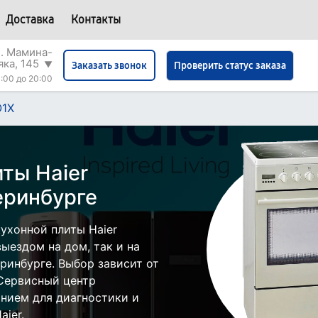
Доставка
Контакты
л. Мамина-
яка, 145
▼
Проверить статус заказа
Заказать звонок
:00 до 20:00
1Х
ты Haier
еринбурге
ухонной плиты Haier
ыездом на дом, так и на
еринбурге. Выбор зависит от
 Сервисный центр
нием для диагностики и
ier.