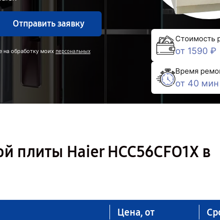
Отправить заявку
Стоимость 
от 1590 ₽
е на обработку моих
персональных
Время ремо
от 40 мин
й плиты Haier HCC56CFO1Х в
Цена, от
Ср