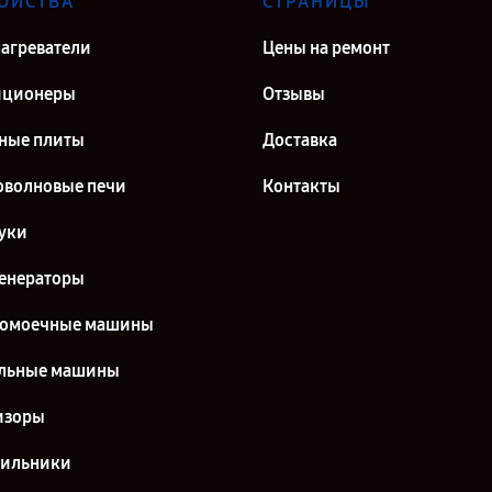
ОЙСТВА
СТРАНИЦЫ
агреватели
Цены на ремонт
иционеры
Отзывы
ные плиты
Доставка
волновые печи
Контакты
уки
енераторы
домоечные машины
льные машины
изоры
дильники