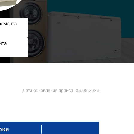
ремонта
нта
Дата обновления прайса:
03.08.2026
оки