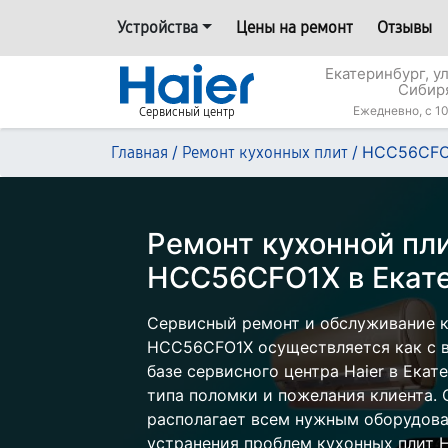
Устройства
Цены на ремонт
Отзывы
Екатеринбург, у
Сибир
Ежедневно, с 10
Сервисный центр
/
/
HCC56CFO
Главная
Ремонт кухонных плит
Ремонт кухонной пли
HCC56CFO1Х в Екат
Сервисный ремонт и обслуживание к
HCC56CFO1Х осуществляется как с в
базе сервисного центра Haier в Екат
типа поломки и пожелания клиента.
располагает всем нужным оборудова
устранения проблем кухонных плит Ha