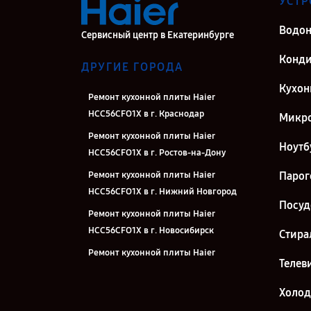
УСТР
Водон
Сервисный центр в Екатеринбурге
Конд
ДРУГИЕ ГОРОДА
Кухон
Ремонт кухонной плиты Haier
HCC56CFO1Х в г. Краснодар
Микро
Ремонт кухонной плиты Haier
Ноутб
HCC56CFO1Х в г. Ростов-на-Дону
Ремонт кухонной плиты Haier
Парог
HCC56CFO1Х в г. Нижний Новгород
Посу
Ремонт кухонной плиты Haier
HCC56CFO1Х в г. Новосибирск
Стира
Ремонт кухонной плиты Haier
Телев
HCC56CFO1Х в г. Челябинск
Ремонт кухонной плиты Haier
Холо
HCC56CFO1Х в г. Казань