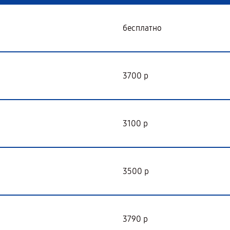
бесплатно
3700 р
3100 р
3500 р
3790 р