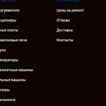
ОЙСТВА
СТРАНИЦЫ
агреватели
Цены на ремонт
иционеры
Отзывы
ные плиты
Доставка
волновые печи
Контакты
уки
енераторы
домоечные машины
льные машины
изоры
дильники