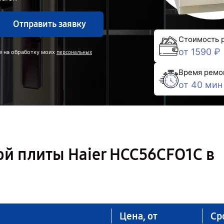
Отправить заявку
Стоимость 
от 1590 ₽
е на обработку моих
персональных
Время ремо
от 40 мин
й плиты Haier HCC56CFO1С в
Цена, от
Ср