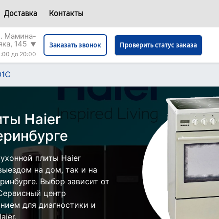
Доставка
Контакты
л. Мамина-
яка, 145
▼
Проверить статус заказа
Заказать звонок
:00 до 20:00
O1С
ты Haier
еринбурге
ухонной плиты Haier
ыездом на дом, так и на
еринбурге. Выбор зависит от
 Сервисный центр
нием для диагностики и
ier.