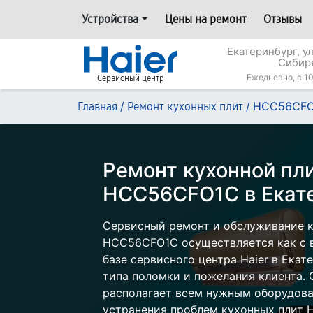
Устройства
Цены на ремонт
Отзывы
Екатеринбург, у
Сибир
Ежедневно, с 10
Сервисный центр
/
/
HCC56CF
Главная
Ремонт кухонных плит
Ремонт кухонной пли
HCC56CFO1С в Екат
Сервисный ремонт и обслуживание к
HCC56CFO1С осуществляется как с в
базе сервисного центра Haier в Екат
типа поломки и пожелания клиента.
располагает всем нужным оборудова
устранения проблем кухонных плит Ha