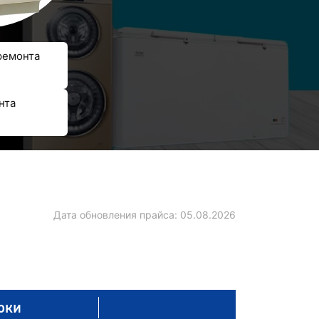
ремонта
нта
Дата обновления прайса:
05.08.2026
оки