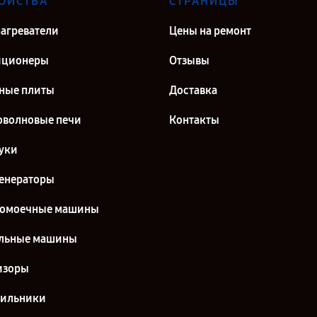
ОЙСТВА
СТРАНИЦЫ
агреватели
Цены на ремонт
иционеры
Отзывы
ные плиты
Доставка
волновые печи
Контакты
уки
енераторы
домоечные машины
льные машины
изоры
дильники