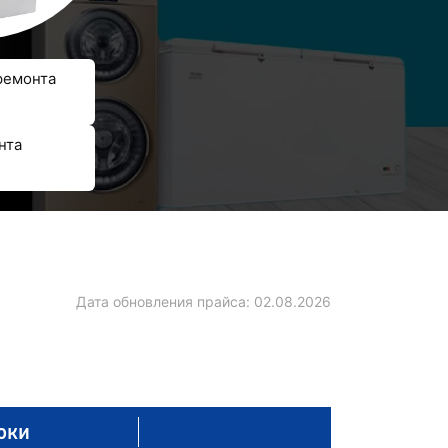
ремонта
нта
Дата обновления прайса:
02.08.2026
оки