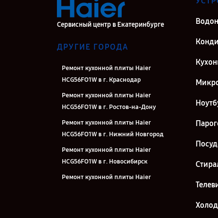
УСТР
Водон
Сервисный центр в Екатеринбурге
Конд
ДРУГИЕ ГОРОДА
Кухон
Ремонт кухонной плиты Haier
HCG56FO1W в г. Краснодар
Микро
Ремонт кухонной плиты Haier
Ноутб
HCG56FO1W в г. Ростов-на-Дону
Ремонт кухонной плиты Haier
Парог
HCG56FO1W в г. Нижний Новгород
Посу
Ремонт кухонной плиты Haier
HCG56FO1W в г. Новосибирск
Стира
Ремонт кухонной плиты Haier
Телев
HCG56FO1W в г. Челябинск
Ремонт кухонной плиты Haier
Холо
HCG56FO1W в г. Казань