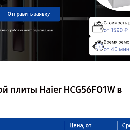
Отправить заявку
Стоимость 
от 1590 ₽
е на обработку моих
персональных
Время ремо
от 40 мин
ой плиты Haier HCG56FO1W в
Цена, от
Ср