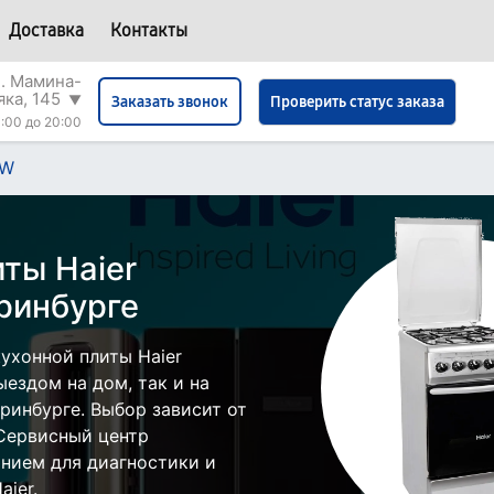
Доставка
Контакты
л. Мамина-
яка, 145
▼
Проверить статус заказа
Заказать звонок
:00 до 20:00
1W
ты Haier
ринбурге
ухонной плиты Haier
ездом на дом, так и на
еринбурге. Выбор зависит от
 Сервисный центр
нием для диагностики и
ier.