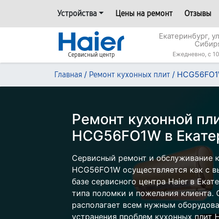
Устройства
Цены на ремонт
Отзывы
Екатеринбург, у
Сибир
Ежедневно, с 10
Сервисный центр
/
/
HCG56FO
Главная
Ремонт кухонных плит
Ремонт кухонной пли
HCG56FO1W в Екате
Сервисный ремонт и обслуживание к
HCG56FO1W осуществляется как с вы
базе сервисного центра Haier в Екат
типа поломки и пожелания клиента.
располагает всем нужным оборудова
устранения проблем кухонных плит Ha