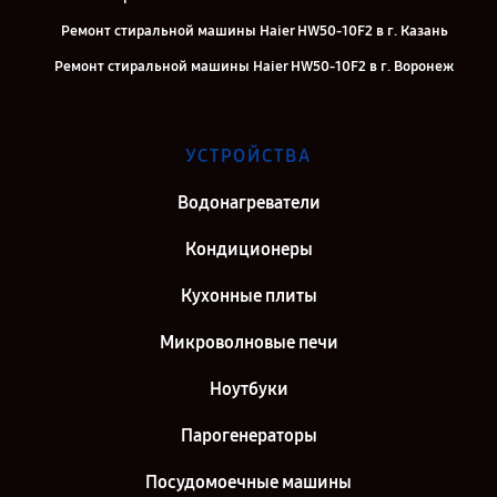
Ремонт стиральной машины Haier HW50-10F2 в г. Казань
Ремонт стиральной машины Haier HW50-10F2 в г. Воронеж
Ремонт стиральной машины Haier HW50-10F2 в г. Саратов
Ремонт стиральной машины Haier HW50-10F2 в г. Самара
УСТРОЙСТВА
Ремонт стиральной машины Haier HW50-10F2 в г. Киров
Водонагреватели
Ремонт стиральной машины Haier HW50-10F2 в г. Санкт-
Петербург
Кондиционеры
Кухонные плиты
Микроволновые печи
Ноутбуки
Парогенераторы
Посудомоечные машины