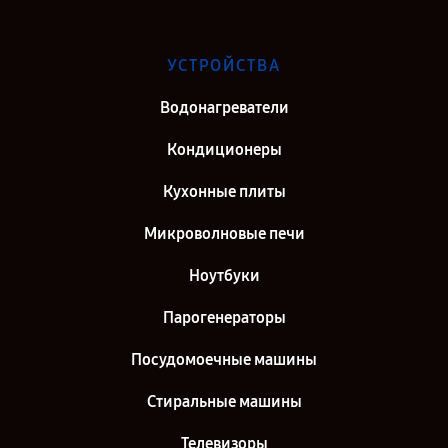
Ремонт телевизора Haier LE55U6900UG в г. Самара
Ремонт телевизора Haier LE55U6900UG в г. Киров
УСТРОЙСТВА
Ремонт телевизора Haier LE55U6900UG в г. Санкт-Петербург
Водонагреватели
Кондиционеры
Кухонные плиты
Микроволновые печи
Ноутбуки
Парогенераторы
Посудомоечные машины
Стиральные машины
Телевизоры