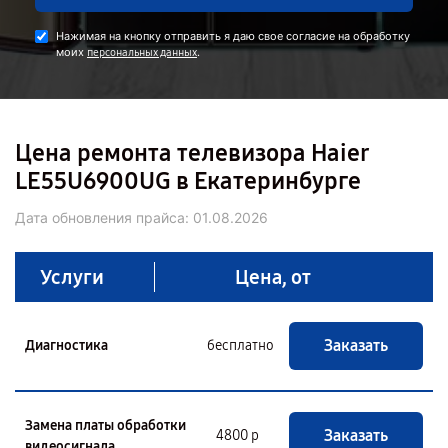
Нажимая на кнопку отправить я даю свое согласие на обработку
моих
.
персональных данных
Цена ремонта телевизора Haier
LE55U6900UG в Екатеринбурге
Дата обновления прайса:
01.08.2026
Услуги
Цена, от
Заказать
Диагностика
бесплатно
Замена платы обработки
Заказать
4800 р
видеосигнала