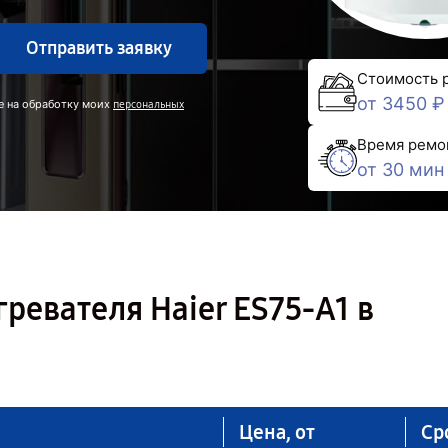
Отправить заявку
Стоимость 
от 3450 ₽
е на обработку моих
персональных
Время ремо
от 30 мин
ревателя Haier ES75-A1 в
Цена, от
Ср