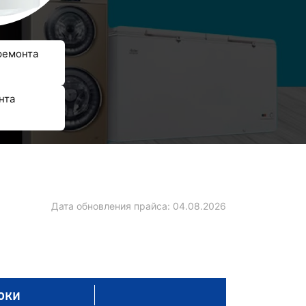
ремонта
нта
Дата обновления прайса:
04.08.2026
оки